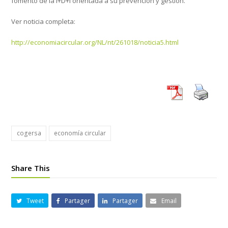
fomento de la I+D+i orientada a su prevención y gestión.
Ver noticia completa:
http://economiacircular.org/NL/nt/261018/noticia5.html
cogersa
economía circular
Share This
Tweet
Partager
Partager
Email