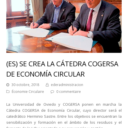
(ES) SE CREA LA CÁTEDRA COGERSA
DE ECONOMÍA CIRCULAR
30 octobre, 2018
ederadministracion
Économie Circulaire
0 commentaire
La Universidad de Oviedo y COGERSA ponen en marcha la
Cátedra COGERSA de Economía Circular, cuyo director será el
catedrático Herminio Sastre. Entre los objetivos se encuentran la
sensibilización y formación en el ámbito de los residuos y el