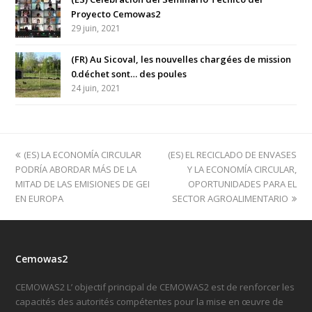
Proyecto Cemowas2
29 juin, 2021
(FR) Au Sicoval, les nouvelles chargées de mission
0.déchet sont… des poules
24 juin, 2021
previous
(ES) LA ECONOMÍA CIRCULAR
(ES) EL RECICLADO DE ENVASES
next
PODRÍA ABORDAR MÁS DE LA
post:
post:
Y LA ECONOMÍA CIRCULAR,
MITAD DE LAS EMISIONES DE GEI
OPORTUNIDADES PARA EL
EN EUROPA
SECTOR AGROALIMENTARIO
Cemowas2
CEMOWAS2 L’ objectif principal de CEMOWAS2 est de renforcer les
capacités des autorités compétentes pour la mise en œuvre de