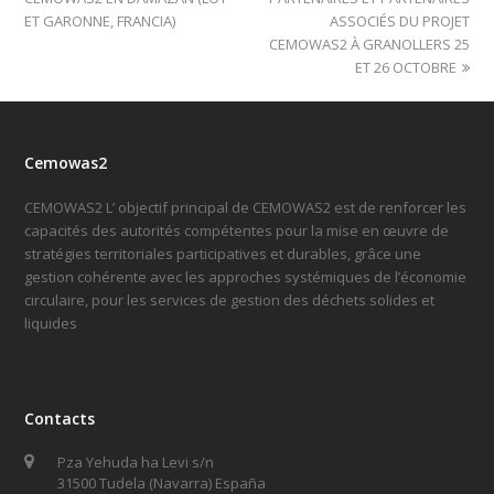
ET GARONNE, FRANCIA)
ASSOCIÉS DU PROJET
CEMOWAS2 À GRANOLLERS 25
ET 26 OCTOBRE
Cemowas2
CEMOWAS2 L’ objectif principal de CEMOWAS2 est de renforcer les
capacités des autorités compétentes pour la mise en œuvre de
stratégies territoriales participatives et durables, grâce une
gestion cohérente avec les approches systémiques de l’économie
circulaire, pour les services de gestion des déchets solides et
liquides
Contacts
Pza Yehuda ha Levi s/n
31500 Tudela (Navarra) España