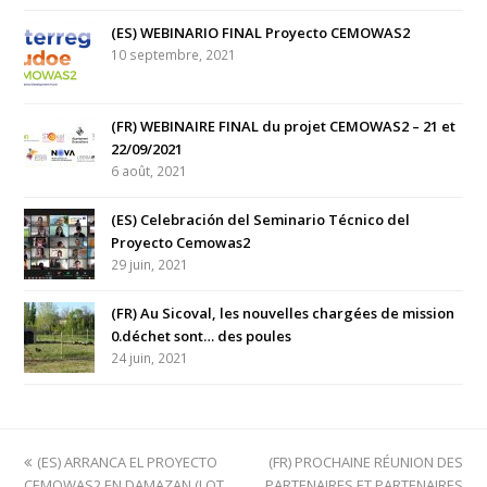
(ES) WEBINARIO FINAL Proyecto CEMOWAS2
10 septembre, 2021
(FR) WEBINAIRE FINAL du projet CEMOWAS2 – 21 et
22/09/2021
6 août, 2021
(ES) Celebración del Seminario Técnico del
Proyecto Cemowas2
29 juin, 2021
(FR) Au Sicoval, les nouvelles chargées de mission
0.déchet sont… des poules
24 juin, 2021
previous
(ES) ARRANCA EL PROYECTO
(FR) PROCHAINE RÉUNION DES
next
CEMOWAS2 EN DAMAZAN (LOT
post:
PARTENAIRES ET PARTENAIRES
post: