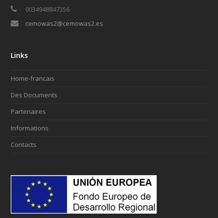
0034948847356
cemowas2@cemowas2.es
Links
Home-francais
Des Documents
Partenaires
Informations
Contacts